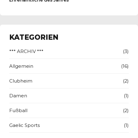
Ehrenamtliche des Jahres
KATEGORIEN
*** ARCHIV ***
(3)
Allgemein
(16)
Clubheim
(2)
Damen
(1)
Fußball
(2)
Gaelic Sports
(1)